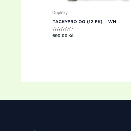
Doplňky
TACKYPRO OG (12 PK) – WH
Rated
690,00
Kč
0
out
of
5