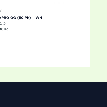
y
PRO OG (50 PK) – WH
00
Kč