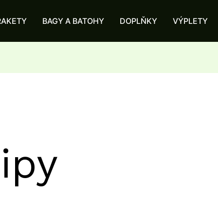
RAKETY
BAGY A BATOHY
DOPLŇKY
VÝPLETY
ipy