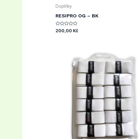
Doplňky
RESIPRO OG – BK
Rated
200,00
Kč
0
out
of
5