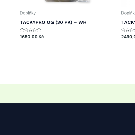
Doplňky
Doplňk
TACKYPRO OG (30 PK) – WH
TACKY
Rated
Rated
1650,00
Kč
2490,
0
0
out
out
of
of
5
5