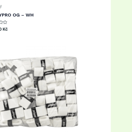
y
YPRO OG – WH
0
Kč