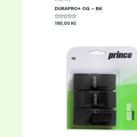
DURAPRO+ OG – BK
Rated
190,00
Kč
0
out
of
5